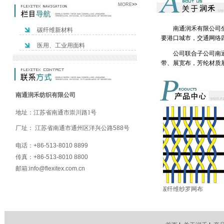
MORE
>>
南通润禾有限公司坐落
碳纤维新材料
要港口城市，交通网络
医用、工业用面料
公司联合子公司南通康
带、展宽布，芳纶材质
南通润禾纺织有限公司
地址：
江苏省南通市崇川路1号
厂址： 江苏省南通市通州区洋兴公路588号
电话：+86-513-8010 8899
传真：+86-513-8010 8800
邮箱:info@flexitex.com.cn
维展宽布
平面三向织物
碳纤维纱罗网布