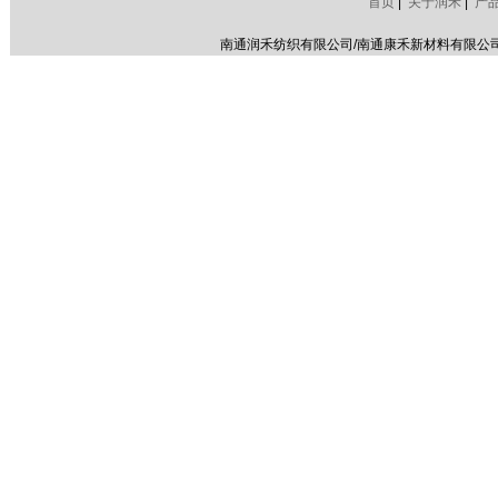
首页
|
关于润禾
|
产
南通润禾纺织有限公司/南通康禾新材料有限公司 版